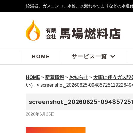
給湯器、ガスコンロ、水栓、水漏れやつまりなどの水道
コ
ン
テ
ン
ツ
へ
ス
HOME
サービス一覧
キ
ッ
プ
HOME
>
新着情報
>
お知らせ
>
大雨に伴うガス設
い）
>
screenshot_20260625-0948572511922649
screenshot_20260625-094857251
2026年6月25日