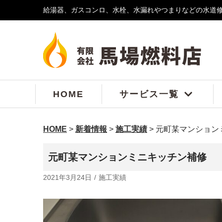
給湯器、ガスコンロ、水栓、水漏れやつまりなどの水道
コ
ン
テ
ン
ツ
へ
ス
HOME
サービス一覧
キ
ッ
プ
HOME
>
新着情報
>
施工実績
>
元町某マンション
元町某マンションミニキッチン補修
2021年3月24日
施工実績