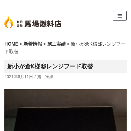
コ
ン
テ
ン
ツ
HOME
>
新着情報
>
施工実績
>
新小が倉K様邸レンジフー
へ
ド取替
ス
キ
新小が倉K様邸レンジフード取替
ッ
プ
2021年6月11日
施工実績