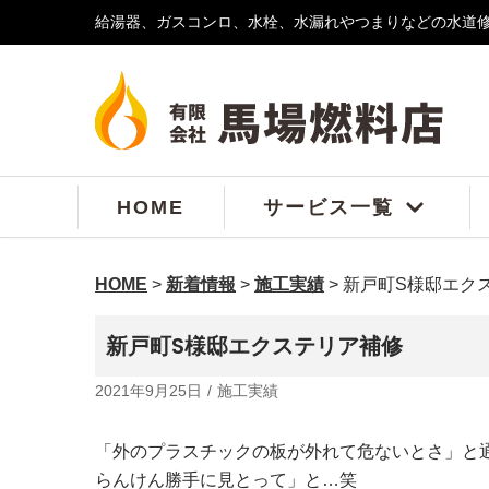
給湯器、ガスコンロ、水栓、水漏れやつまりなどの水道
コ
ン
テ
ン
ツ
へ
ス
HOME
サービス一覧
キ
ッ
プ
HOME
>
新着情報
>
施工実績
>
新戸町S様邸エク
新戸町S様邸エクステリア補修
2021年9月25日
施工実績
「外のプラスチックの板が外れて危ないとさ」と
らんけん勝手に見とって」と…笑