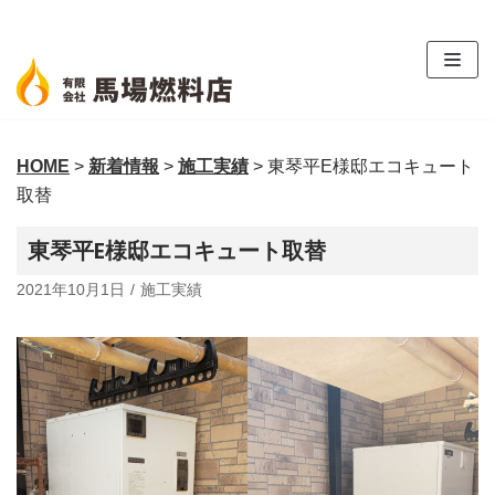
コ
ン
テ
ン
ツ
HOME
>
新着情報
>
施工実績
>
東琴平E様邸エコキュート
へ
取替
ス
キ
東琴平E様邸エコキュート取替
ッ
プ
2021年10月1日
施工実績