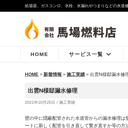
給湯器、ガスコンロ、水栓、水漏れやつまりなどの水道
コ
ン
テ
ン
ツ
へ
ス
HOME
サービス一覧
キ
ッ
プ
HOME
>
新着情報
>
施工実績
>
出雲N様邸漏水修
出雲N様邸漏水修理
2021年10月25日
施工実績
壁の中に隠蔽配管された水道管からの漏水修理は
ートに新しく配管を引き直して繋ぎ直すか等の方