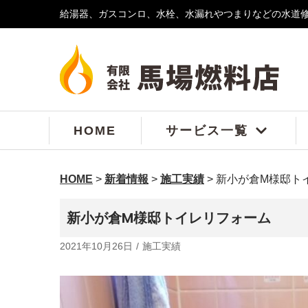
給湯器、ガスコンロ、水栓、水漏れやつまりなどの水道
コ
ン
テ
ン
ツ
へ
ス
HOME
サービス一覧
キ
ッ
プ
HOME
>
新着情報
>
施工実績
>
新小が倉M様邸ト
新小が倉M様邸トイレリフォーム
2021年10月26日
施工実績