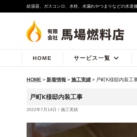
給湯器、ガスコンロ、水栓、水漏れやつまりなどの水道
コ
ン
テ
ン
ツ
へ
ス
HOME
サービス一覧
キ
ッ
プ
HOME
>
新着情報
>
施工実績
>
戸町K様邸内装工
戸町K様邸内装工事
2022年7月14日
施工実績