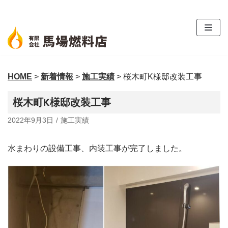
コ
ン
テ
ン
ツ
HOME
>
新着情報
>
施工実績
>
桜木町K様邸改装工事
へ
ス
桜木町K様邸改装工事
キ
ッ
2022年9月3日
施工実績
プ
水まわりの設備工事、内装工事が完了しました。