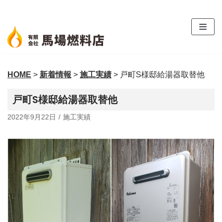
コ
ン
テ
ン
ツ
HOME
>
新着情報
>
施工実績
>
戸町S様邸給湯器取替他
へ
ス
戸町S様邸給湯器取替他
キ
ッ
2022年9月22日
施工実績
プ