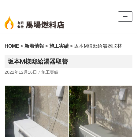
コ
ン
テ
ン
ツ
HOME
>
新着情報
>
施工実績
>
坂本M様邸給湯器取替
へ
ス
坂本M様邸給湯器取替
キ
ッ
2022年12月16日
施工実績
プ