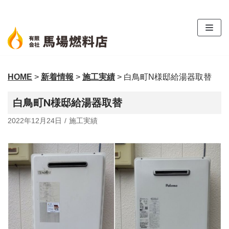
コ
ン
テ
ン
ツ
HOME
>
新着情報
>
施工実績
>
白鳥町N様邸給湯器取替
へ
ス
白鳥町N様邸給湯器取替
キ
ッ
2022年12月24日
施工実績
プ