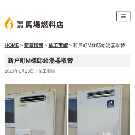
コ
ン
テ
ン
ツ
HOME
>
新着情報
>
施工実績
>
新戸町M様邸給湯器取替
へ
ス
新戸町M様邸給湯器取替
キ
ッ
2023年1月23日
施工実績
プ