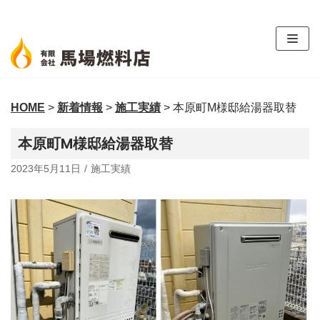
コ
ン
テ
ン
ツ
HOME
>
新着情報
>
施工実績
>
本原町M様邸給湯器取替
へ
ス
本原町M様邸給湯器取替
キ
ッ
2023年5月11日
施工実績
プ