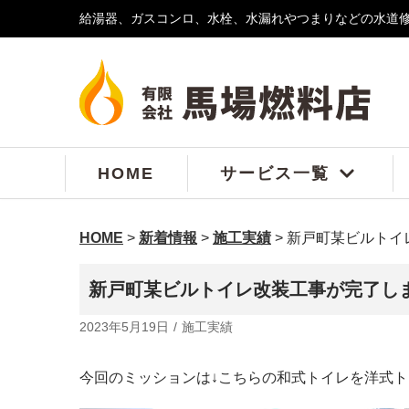
給湯器、ガスコンロ、水栓、水漏れやつまりなどの水道
コ
ン
テ
ン
ツ
へ
ス
HOME
サービス一覧
キ
ッ
プ
HOME
>
新着情報
>
施工実績
>
新戸町某ビルトイ
新戸町某ビルトイレ改装工事が完了し
2023年5月19日
施工実績
今回のミッションは↓こちらの和式トイレを洋式