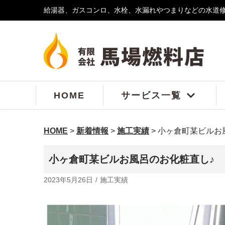
給湯器、ガスコンロ、水栓、水漏れやつまりなどの水道
コ
ン
テ
ン
ツ
へ
ス
HOME
サービス一覧
キ
ッ
プ
HOME
>
新着情報
>
施工実績
>
小ヶ倉町某ビルお
小ヶ倉町某ビルお風呂のお化粧直し♪
2023年5月26日
施工実績