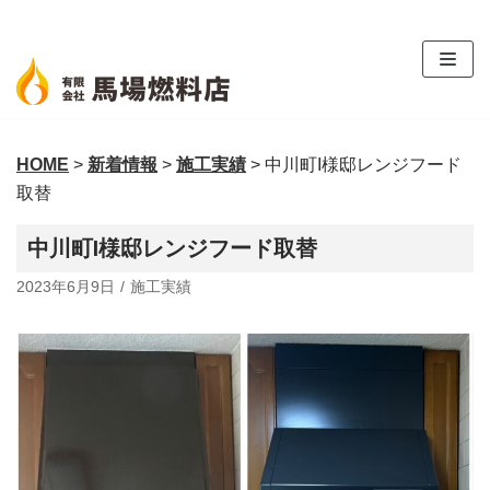
コ
ン
テ
ン
ツ
HOME
>
新着情報
>
施工実績
>
中川町I様邸レンジフード
へ
取替
ス
キ
中川町I様邸レンジフード取替
ッ
プ
2023年6月9日
施工実績