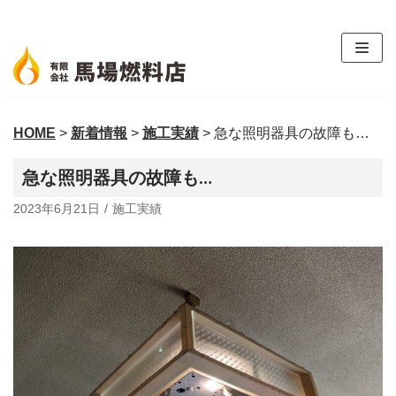
コ
ン
テ
ン
ツ
HOME
>
新着情報
>
施工実績
>
急な照明器具の故障も…
へ
ス
急な照明器具の故障も…
キ
ッ
2023年6月21日
施工実績
プ