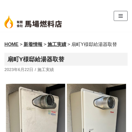
コ
ン
テ
ン
ツ
HOME
>
新着情報
>
施工実績
>
扇町Y様邸給湯器取替
へ
ス
扇町Y様邸給湯器取替
キ
ッ
2023年6月22日
施工実績
プ