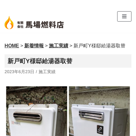
コ
ン
テ
ン
ツ
HOME
>
新着情報
>
施工実績
>
新戸町Y様邸給湯器取替
へ
ス
新戸町Y様邸給湯器取替
キ
ッ
2023年6月23日
施工実績
プ