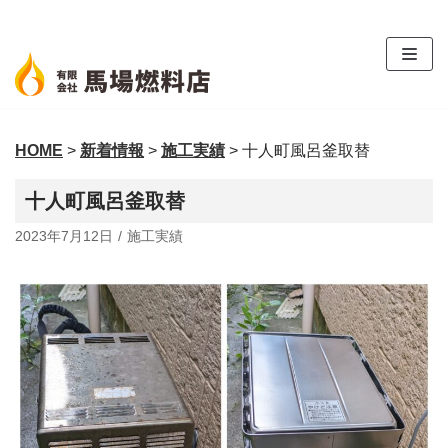
コ
ン
テ
ン
ツ
HOME
>
新着情報
>
施工実績
>
十人町風呂釜取替
へ
ス
十人町風呂釜取替
キ
ッ
2023年7月12日
施工実績
プ