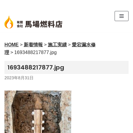
コ
ン
テ
ン
ツ
HOME
>
新着情報
>
施工実績
>
愛宕漏水修
へ
理
>
1693488217877.jpg
ス
キ
1693488217877.jpg
ッ
プ
2023年8月31日