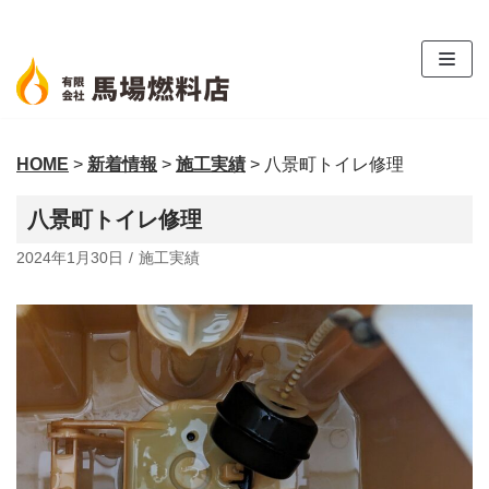
コ
ン
テ
ン
ツ
HOME
>
新着情報
>
施工実績
>
八景町トイレ修理
へ
ス
八景町トイレ修理
キ
ッ
2024年1月30日
施工実績
プ