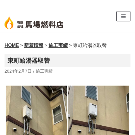
コ
ン
テ
ン
ツ
HOME
>
新着情報
>
施工実績
>
東町給湯器取替
へ
ス
東町給湯器取替
キ
ッ
2024年2月7日
施工実績
プ