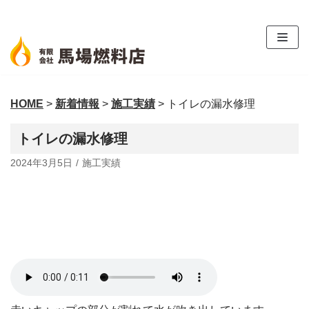
コ
ン
テ
ン
ツ
HOME
>
新着情報
>
施工実績
>
トイレの漏水修理
へ
ス
トイレの漏水修理
キ
ッ
2024年3月5日
施工実績
プ