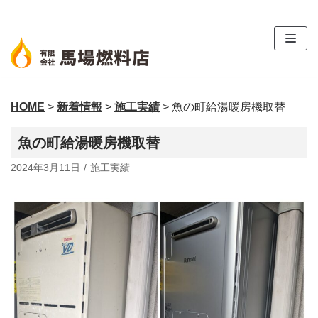
コ
ン
テ
ン
ツ
HOME
>
新着情報
>
施工実績
>
魚の町給湯暖房機取替
へ
ス
魚の町給湯暖房機取替
キ
ッ
2024年3月11日
施工実績
プ