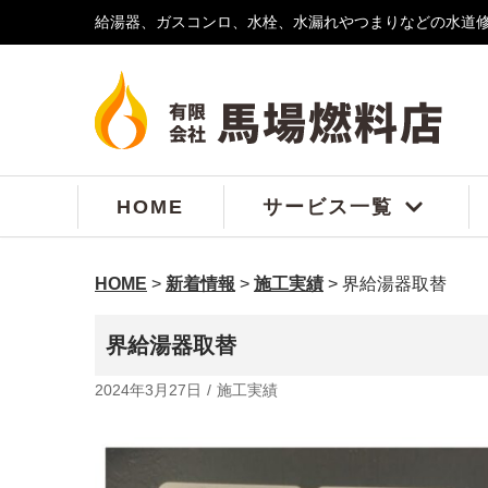
給湯器、ガスコンロ、水栓、水漏れやつまりなどの水道
コ
ン
テ
ン
ツ
へ
ス
HOME
サービス一覧
キ
ッ
プ
HOME
>
新着情報
>
施工実績
>
界給湯器取替
界給湯器取替
2024年3月27日
施工実績