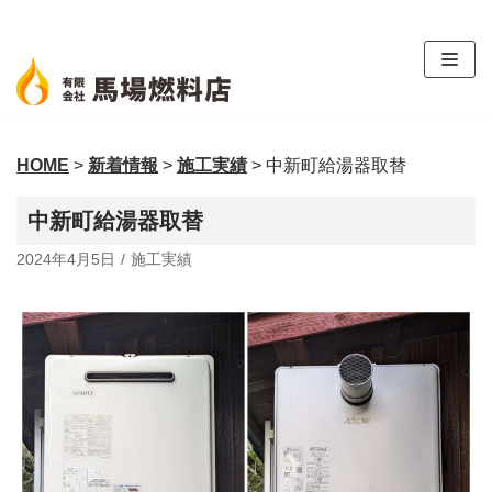
コ
ン
テ
ン
ツ
HOME
>
新着情報
>
施工実績
>
中新町給湯器取替
へ
ス
中新町給湯器取替
キ
ッ
2024年4月5日
施工実績
プ