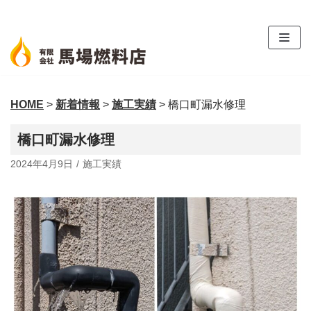
コ
ン
テ
ン
ツ
HOME
>
新着情報
>
施工実績
>
橋口町漏水修理
へ
ス
橋口町漏水修理
キ
ッ
2024年4月9日
施工実績
プ