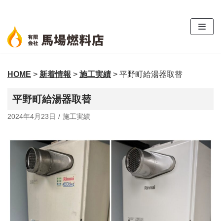
コ
ン
テ
ン
ツ
HOME
>
新着情報
>
施工実績
>
平野町給湯器取替
へ
ス
平野町給湯器取替
キ
ッ
2024年4月23日
施工実績
プ