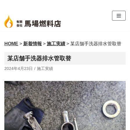
コ
ン
テ
ン
ツ
HOME
>
新着情報
>
施工実績
>
某店舗手洗器排水管取替
へ
ス
某店舗手洗器排水管取替
キ
ッ
2024年4月23日
施工実績
プ