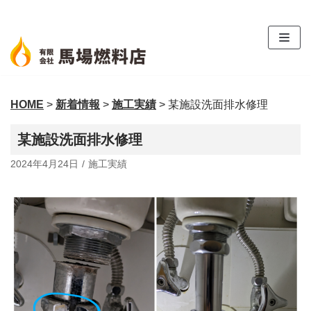
コ
ン
テ
ン
ツ
HOME
>
新着情報
>
施工実績
>
某施設洗面排水修理
へ
ス
某施設洗面排水修理
キ
ッ
2024年4月24日
施工実績
プ