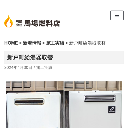
コ
ン
テ
ン
ツ
HOME
>
新着情報
>
施工実績
>
新戸町給湯器取替
へ
ス
新戸町給湯器取替
キ
ッ
2024年4月30日
施工実績
プ