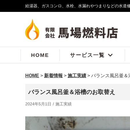
給湯器、ガスコンロ、水栓、水漏れやつまりなどの水道
コ
ン
テ
ン
ツ
へ
ス
HOME
サービス一覧
キ
ッ
プ
HOME
>
新着情報
>
施工実績
>
バランス風呂釜＆
バランス風呂釜＆浴槽のお取替え
2024年5月1日
施工実績