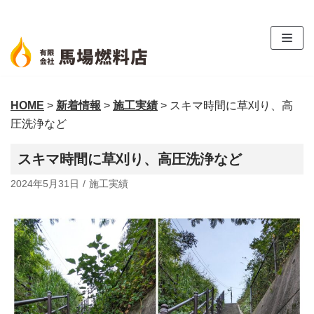
コ
ン
テ
ン
ツ
HOME
>
新着情報
>
施工実績
>
スキマ時間に草刈り、高
へ
圧洗浄など
ス
キ
スキマ時間に草刈り、高圧洗浄など
ッ
プ
2024年5月31日
施工実績