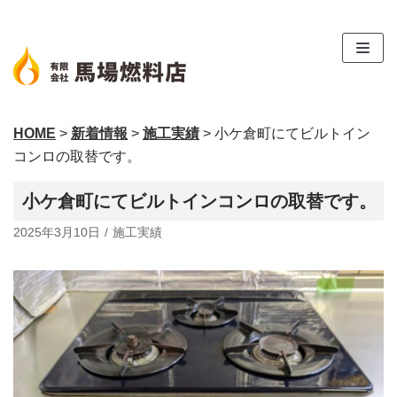
コ
ン
テ
ン
ツ
HOME
>
新着情報
>
施工実績
>
小ケ倉町にてビルトイン
へ
コンロの取替です。
ス
キ
小ケ倉町にてビルトインコンロの取替です。
ッ
プ
2025年3月10日
施工実績