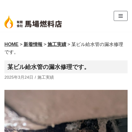
コ
ン
テ
ン
ツ
HOME
>
新着情報
>
施工実績
>
某ビル給水管の漏水修理
へ
です。
ス
キ
某ビル給水管の漏水修理です。
ッ
プ
2025年3月24日
施工実績