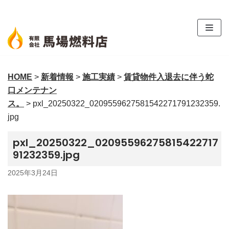
コ
ン
テ
ン
ツ
HOME
>
新着情報
>
施工実績
>
賃貸物件入退去に伴う蛇
へ
口メンテナン
ス
ス。
>
pxl_20250322_0209559627581542271791232359.
キ
jpg
ッ
プ
pxl_20250322_02095596275815422717
91232359.jpg
2025年3月24日