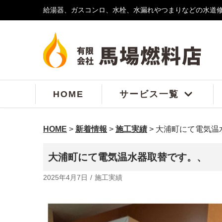
給湯器、ガスコンロ、水栓、水漏れやつまりなどの水道
コ
ン
テ
ン
ツ
へ
ス
HOME
サービス一覧
キ
ッ
プ
HOME
>
新着情報
>
施工実績
>
大浦町にて電気温
大浦町にて電気温水器取替です。、
2025年4月7日
施工実績