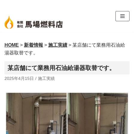
コ
ン
テ
ン
ツ
HOME
>
新着情報
>
施工実績
>
某店舗にて業務用石油給
へ
湯器取替です。
ス
キ
某店舗にて業務用石油給湯器取替です。
ッ
プ
2025年4月15日
施工実績