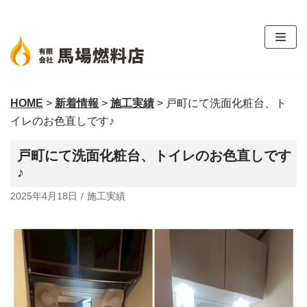
コ
ン
テ
ン
ツ
HOME
>
新着情報
>
施工実績
>
戸町にて洗面化粧台、ト
へ
イレのお色直しです♪
ス
キ
戸町にて洗面化粧台、トイレのお色直しです
ッ
♪
プ
2025年4月18日
施工実績