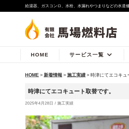
給湯器、ガスコンロ、水栓、水漏れやつまりなどの水道
コ
ン
テ
ン
ツ
へ
ス
HOME
サービス一覧
キ
ッ
プ
HOME
>
新着情報
>
施工実績
>
時津にてエコキュ
時津にてエコキュート取替です。
2025年4月28日
施工実績