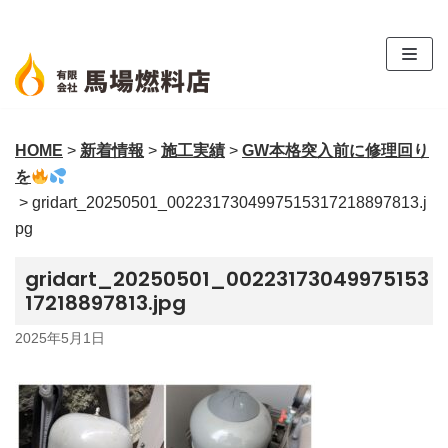
コ
ン
テ
ン
ツ
HOME
>
新着情報
>
施工実績
>
GW本格突入前に修理回り
へ
を
ス
>
gridart_20250501_0022317304997515317218897813.j
キ
pg
ッ
プ
gridart_20250501_00223173049975153
17218897813.jpg
2025年5月1日