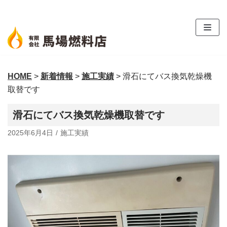
コ
ン
テ
ン
ツ
HOME
>
新着情報
>
施工実績
>
滑石にてバス換気乾燥機
へ
取替です
ス
キ
滑石にてバス換気乾燥機取替です
ッ
プ
2025年6月4日
施工実績