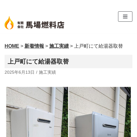
コ
ン
テ
ン
ツ
HOME
>
新着情報
>
施工実績
>
上戸町にて給湯器取替
へ
ス
上戸町にて給湯器取替
キ
ッ
2025年6月13日
施工実績
プ