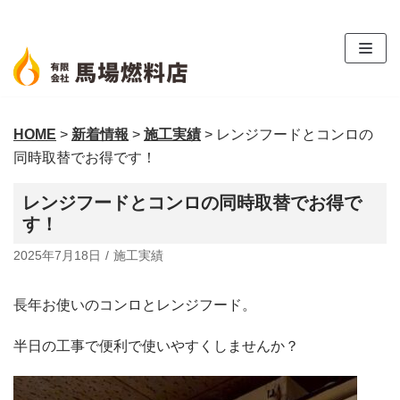
コ
ン
テ
ン
ツ
HOME
>
新着情報
>
施工実績
>
レンジフードとコンロの
へ
同時取替でお得です！
ス
キ
レンジフードとコンロの同時取替でお得で
ッ
す！
プ
2025年7月18日
施工実績
長年お使いのコンロとレンジフード。
半日の工事で便利で使いやすくしませんか？