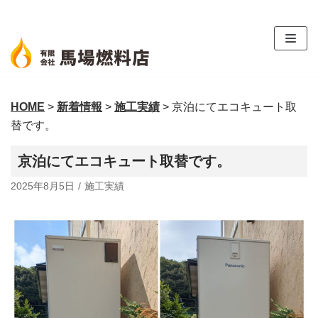
コ
ン
テ
ン
ツ
HOME
>
新着情報
>
施工実績
>
京泊にてエコキュート取
へ
替です。
ス
キ
京泊にてエコキュート取替です。
ッ
プ
2025年8月5日
施工実績