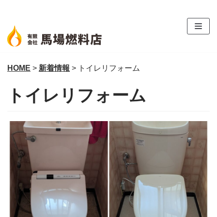
コ
ン
テ
ン
ツ
HOME
>
新着情報
>
トイレリフォーム
へ
ス
トイレリフォーム
キ
ッ
プ